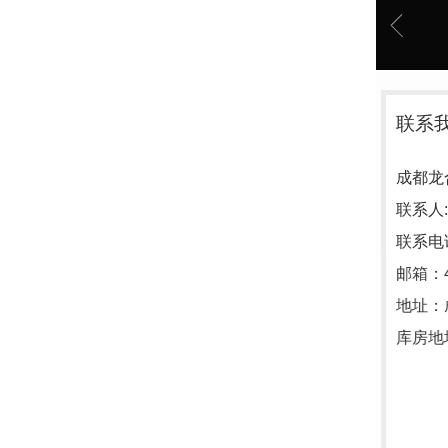
成都龙
联系我们
成都龙合钢铁有限公司
联系人:肖先生
联系电话：13982159889
邮箱：
478230559@qq.com
地址：成都市金丰路量力钢铁交易大
库房地址：成都市青白江达海产业园