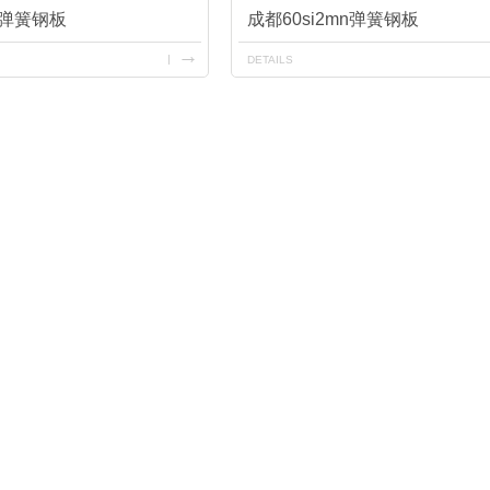
A弹簧钢板
成都60si2mn弹簧钢板
DETAILS
-NM500
成都耐磨钢板-Mn13
成都耐候钢