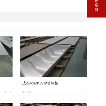
系
客
服
成都45Mn2v弹簧钢板
DETAILS