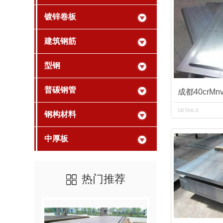
镀锌卷板
建筑钢筋
型钢
普碳钢管
成都40crM
DETAILS
钢构材料
中厚板
热门推荐