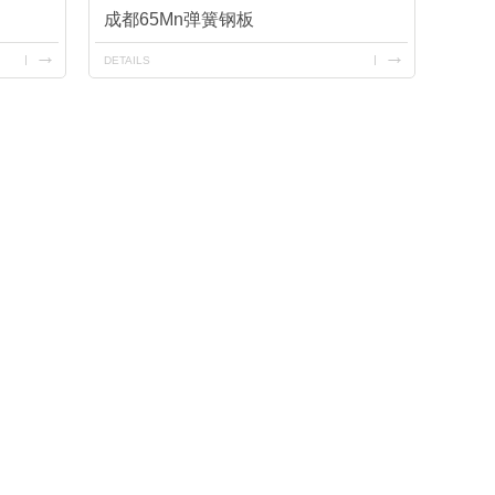
成都65Mn弹簧钢板
DETAILS
板-09CuPCrNi-A