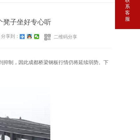
联
系
客
服
个凳子坐好专心听
分享到：
二维码分享
受到抑制，因此成都桥梁钢板行情仍将延续弱势。下