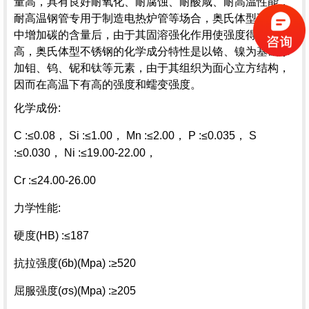
量高，具有良好耐氧化、耐腐蚀、耐酸咸、耐高温性能，
耐高温钢管专用于制造电热炉管等场合，奥氏体型不锈钢
中增加碳的含量后，由于其固溶强化作用使强度得到提
高，奥氏体型不锈钢的化学成分特性是以铬、镍为基础添
加钼、钨、铌和钛等元素，由于其组织为
面心立方结构
，
因而在高温下有高的强度和蠕变强度。
化学成份:
C :≤0.08， Si :≤1.00， Mn :≤2.00， P :≤0.035， S
:≤0.030， Ni :≤19.00-22.00，
Cr :≤24.00-26.00
力学性能:
硬度(HB) :≤187
抗拉强度(бb)(Mpa) :≥520
屈服强度(σs)(Mpa) :≥205