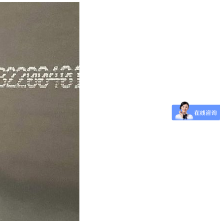
板-09CuPCrNi-A