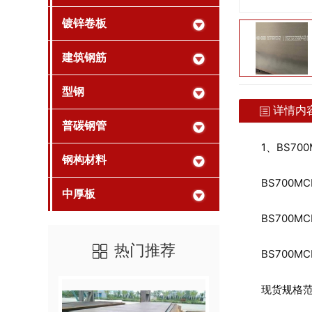
镀锌卷板
建筑钢筋
型钢
详情内
普碳钢管
1、BS700
钢构材料
BS700MC
中厚板
BS700MC
热门推荐
BS700MCK
现货规格范围：