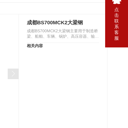
点
击
联
成都BS700MCK2大梁钢
系
成都BS700MCK2大梁钢主要用于制造桥
客
梁、船舶、车辆、锅炉、高压容器、输油
服
输气管道、大型钢结构等。
相关内容