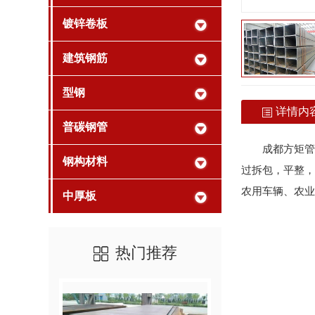
镀锌卷板
建筑钢筋
型钢
详情内
普碳钢管
成都方矩管
钢构材料
过拆包，平整，
农用车辆、农业
中厚板
热门推荐