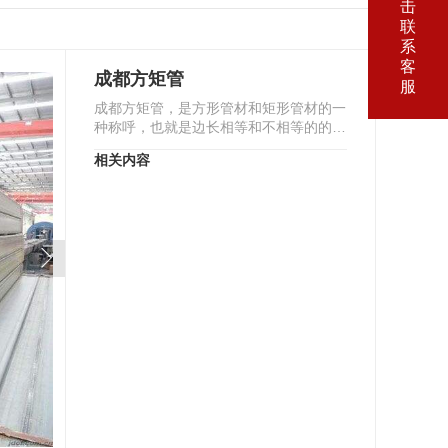
击
联
系
客
成都方矩管
服
成都方矩管，是方形管材和矩形管材的一
种称呼，也就是边长相等和不相等的的钢
管。是带钢经过工艺处理卷制而成。一般
相关内容
是把带钢经过拆…