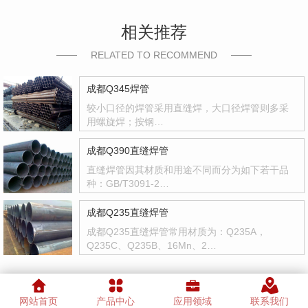
相关推荐
RELATED TO RECOMMEND
成都Q345焊管
较小口径的焊管采用直缝焊，大口径焊管则多采
用螺旋焊；按钢…
成都Q390直缝焊管
直缝焊管因其材质和用途不同而分为如下若干品
种：GB/T3091-2…
成都Q235直缝焊管
成都Q235直缝焊管常用材质为：Q235A，
Q235C、Q235B、16Mn、2…
网站首页
产品中心
应用领域
联系我们