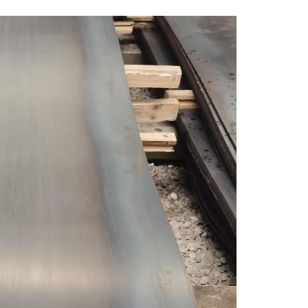
板-09CuPCrNi-A