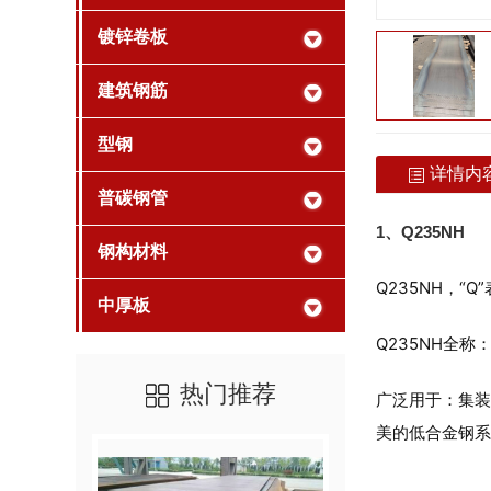
镀锌卷板
建筑钢筋
型钢
详情内
普碳钢管
1、Q235NH
钢构材料
Q235NH，“
中厚板
Q235NH全
热门推荐
广泛用于：集装
美的低合金钢系