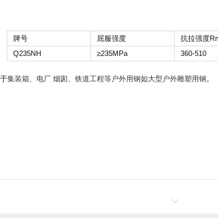
牌号
屈服强度
抗拉强度R
Q235NH
≥235MPa
360-510
用于
。
集装箱、电厂 烟囱、铁道工程等户外用钢如大型户外雕塑用钢