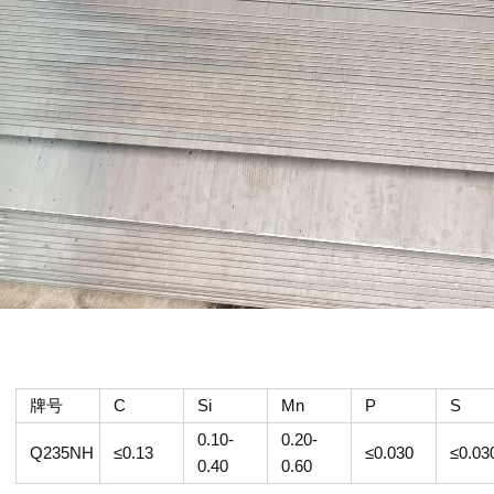
牌号
C
Si
Mn
P
S
0.10-
0.20-
Q235NH
≤0.13
≤0.030
≤0.03
0.40
0.60