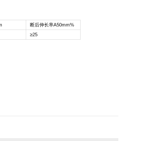
m
断后伸长率A50mm%
≥25