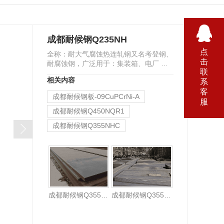
成都耐候钢Q235NH
点
全称：耐大气腐蚀热连轧钢又名考登钢、
击
耐腐蚀钢，广泛用于：集装箱、电厂 烟
联
囱、铁道工程等户外用钢如大型户外雕塑
相关内容
系
用钢，耐候钢（…
客
成都耐候钢板-09CuPCrNi-A
服
成都耐候钢Q450NQR1
成都耐候钢Q355NHC
成都耐候钢Q355GNHD
成都耐候钢Q355NHC