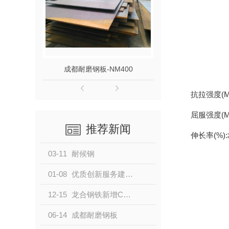
成都耐磨钢板-NM400
成都耐磨钢板
抗拉强度(Mpa
屈服强度(Mp
推荐新闻
伸长率(%):
03-11
耐候钢
01-08
优质创新服务建筑工程，龙合钢铁新推高耐蚀性材料 —Q355GNHD
12-15
龙合钢铁新增C级耐候产品
06-14
成都耐磨钢板