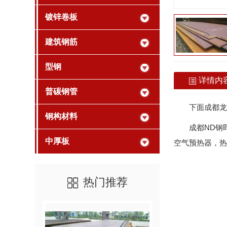
镀锌卷板
建筑钢筋
型钢
详情内
普碳钢管
下面成都龙
钢构材料
成都ND钢
中厚板
空气预热器，热
热门推荐