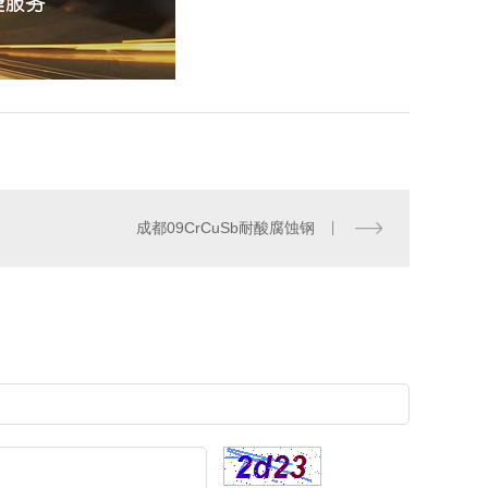
成都09CrCuSb耐酸腐蚀钢