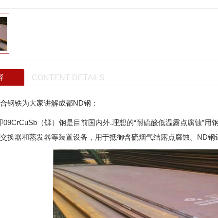
容
CONTENT DETAILS
合钢铁为大家讲解成都ND钢：
即09CrCuSb（锑）钢是目前国内外.理想的“耐硫酸低温露点腐蚀
交换器和蒸发器等装置设备，用于抵御含硫烟气结露点腐蚀。ND钢