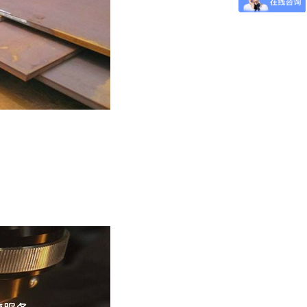
板-09CuPCrNi-A