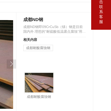
击
联
系
客
成都ND钢
服
成都ND钢即09CrCuSb（锑）钢是目前
国内外.理想的“耐硫酸低温露点腐蚀”用钢
材，ND钢广泛用于制造在高含硫烟气中
相关内容
服役的省煤器，空…
成都耐酸腐蚀钢
成都耐酸腐蚀钢