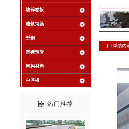
镀锌卷板
建筑钢筋
型钢
详情内
普碳钢管
钢构材料
中厚板
热门推荐