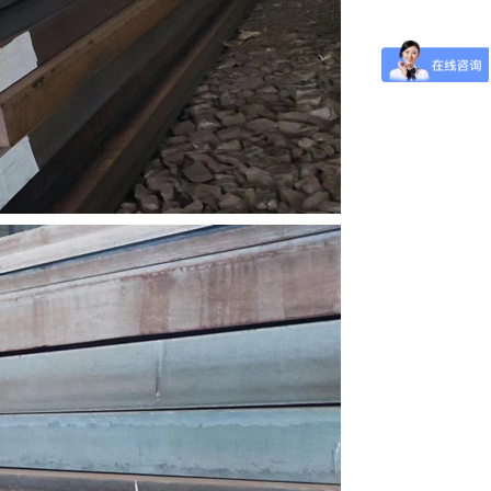
板-09CuPCrNi-A