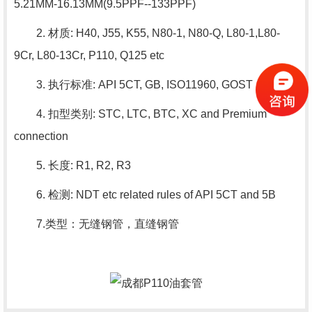
5.21MM-16.13MM(9.5PPF--133PPF)
2. 材质: H40, J55, K55, N80-1, N80-Q, L80-1,L80-
9Cr, L80-13Cr, P110, Q125 etc
3. 执行标准: API 5CT, GB, ISO11960, GOST
4. 扣型类别: STC, LTC, BTC, XC and Premium
connection
5. 长度: R1, R2, R3
6. 检测: NDT etc related rules of API 5CT and 5B
7.类型：无缝钢管，直缝钢管