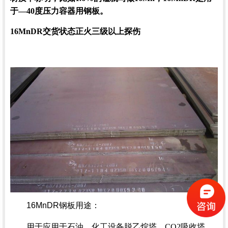
于—40度压力容器用钢板。
16MnDR
交货状态
正火
三级以上探伤
16MnDR钢板用途
：
用于应用于石油、化工设备脱乙烷塔、CO2吸收塔、