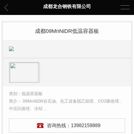
成都龙合钢铁有限公司
成都09MnNiDR低温容器板
类别：低温容器板
简介： 09MnNiDR在石油、化工设备脱乙烷塔、CO2吸收塔、
中压闪蒸塔、冷却…
咨询热线：
13982159889